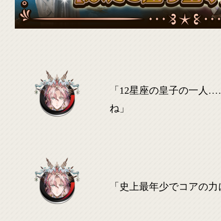
「12星座の皇子の一人
ね」
「史上最年少でコアの力