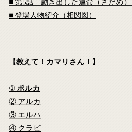
■ 第5話「動き出した運命（さだめ）
■ 登場人物紹介（相関図）
【教えて！カマリさん！】
①
ポルカ
② アルカ
③ エルハ
④ クラビ