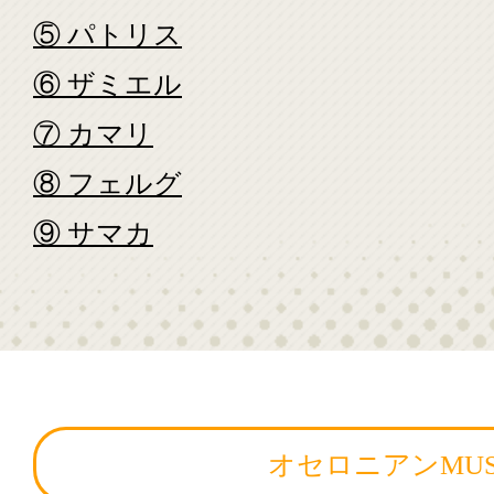
⑤ パトリス
⑥ ザミエル
⑦ カマリ
⑧ フェルグ
⑨ サマカ
オセロニアンMUS