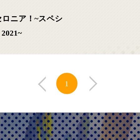
セロニア！~スペシ
disable next link
2021~
1
disable prev link