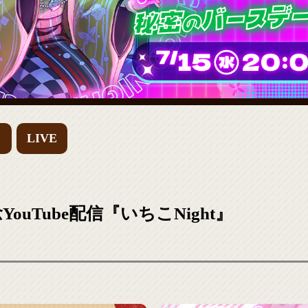
ィ
LIVE
ouTube配信『いちこNight』