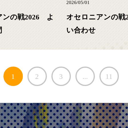
2026/05/01
ンの戦2026 よ
オセロニアンの戦2
問
い合わせ
next link
1
2
3
...
11
disable prev link