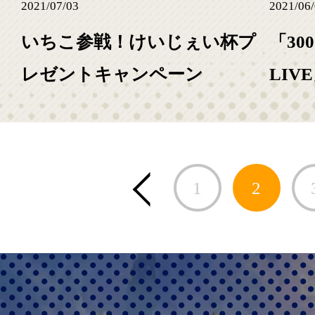
2021/07/03
2021/06
いちこ参戦！けいじぇい杯プ
「30
レゼントキャンペーン
LI
next lin
大会
1
2
prev link