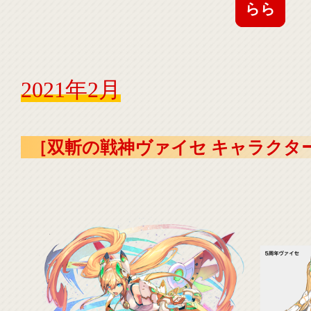
らら
2021年2月
［双斬の戦神ヴァイセ キャラクタ