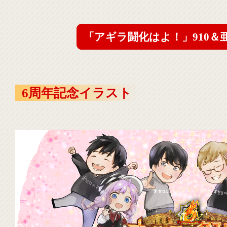
「アギラ闘化はよ！」910＆
6周年記念イラスト