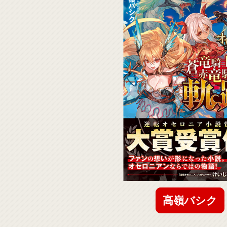
高嶺バシク