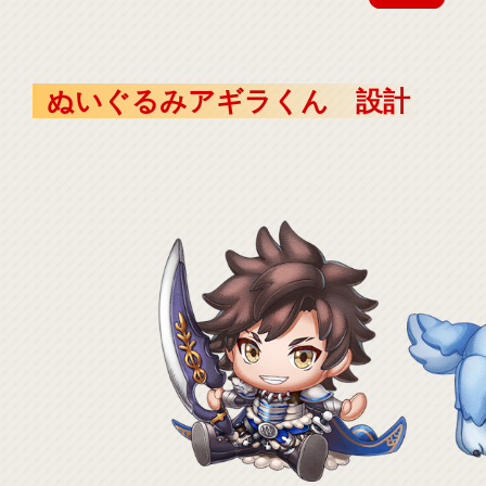
ぬいぐるみアギラくん 設計