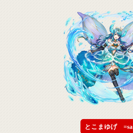
とこまゆげ =sa