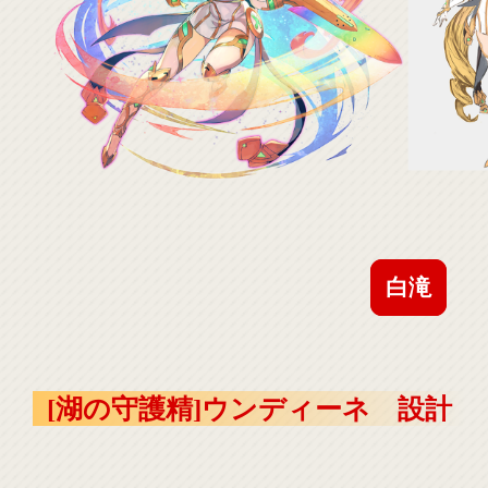
白滝
[湖の守護精]ウンディーネ 設計