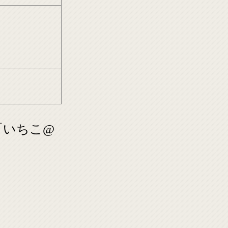
「いちこ@
。