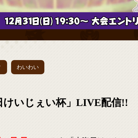
ィ
わいわい
けいじぇい杯」LIVE配信!!