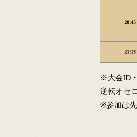
20:45
21:15
※大会ID
逆転オセ
※参加は