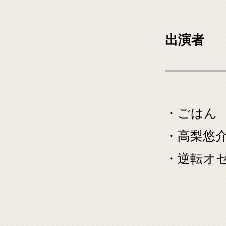
出演者
・ごはん
・高梨悠
・逆転オ