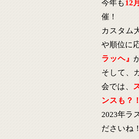
今年も
12月
催！
カスタム
や順位に
ラッヘ』
そして、カ
会では、
ンスも？
2023年
ださいね