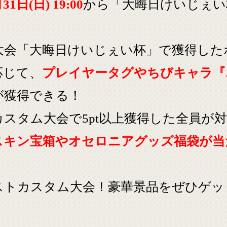
31日(日) 19:00
から「大晦日けいじぇい
大会「大晦日けいじぇい杯」で獲得した
応じて、
プレイヤータグやちびキャラ『
が獲得できる！
スタム大会で5pt以上獲得した全員が
スキン宝箱やオセロニアグッズ福袋が当
！
ラストカスタム大会！豪華景品をぜひゲ
！