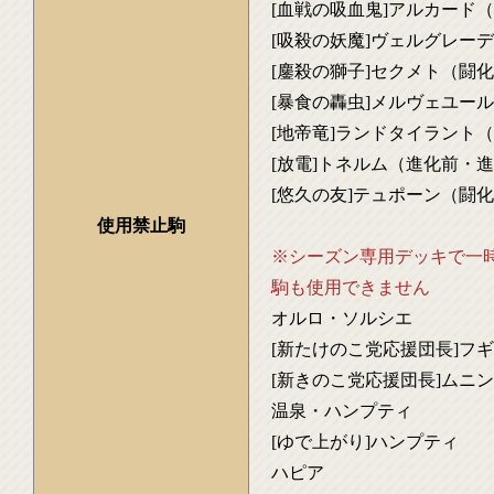
[血戦の吸血鬼]アルカード
[吸殺の妖魔]ヴェルグレーデ
[鏖殺の獅子]セクメト（闘
[暴食の轟虫]メルヴェユー
[地帝竜]ランドタイラント
[放電]トネルム（進化前・
[悠久の友]テュポーン（闘
使用禁止駒
※シーズン専用デッキで一
駒も使用できません
オルロ・ソルシエ
[新たけのこ党応援団長]フ
[新きのこ党応援団長]ムニン
温泉・ハンプティ
[ゆで上がり]ハンプティ
ハピア