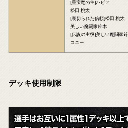
[星宝竜の主]ハピア
松田 桃太
[裏切られた信頼]松田 桃太
美しい魔闘家鈴木
[伝説の主役]美しい魔闘家
コニー
デッキ使用制限