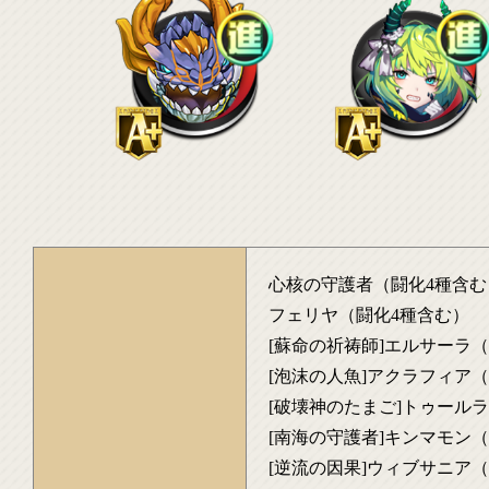
心核の守護者（闘化4種含む
フェリヤ（闘化4種含む）
[蘇命の祈祷師]エルサーラ
[泡沫の人魚]アクラフィア
[破壊神のたまご]トゥール
[南海の守護者]キンマモン
[逆流の因果]ウィブサニア