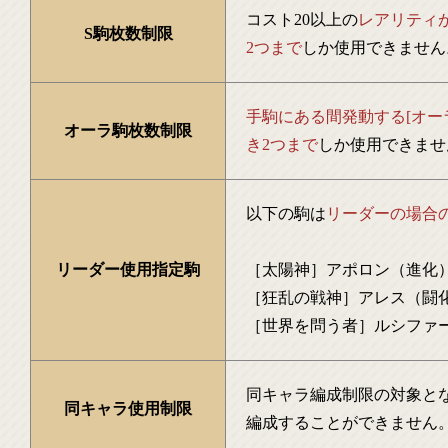
コスト20以上の
レアリティが
S駒枚数制限
2つまで
しか使用できません
手駒にある間発動する[オー
オーラ駒枚数制限
き2つまで
しか使用できませ
以下の駒は
リーダーの場合
リーダー使用指定駒
［太陽神］アポロン（進化
［狂乱の戦神］アレス（闘
［世界を問う者］ルシファ
同キャラ編成制限の対象と
同キャラ使用制限
編成することができません